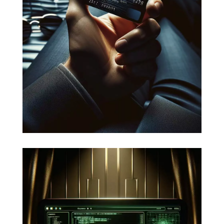
Il existe différents moyens de
vendre sur Internet :
avoir son propre
site, déployer une solution logistique.
Nous vous proposons les meilleures
réponses à votre stratégie,
notamment avec WordPress et
Woocommerce.
Sécuriser votre site ou