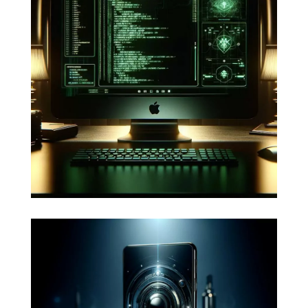
vos applications web
Votre image de marque pourrait
souffrir d'une attaque et d'une
dégradation de vos services en ligne.
Faites appel à des spécialistes de la
cybersécurité notamment sur
WordPress.
Développer de nouvelles