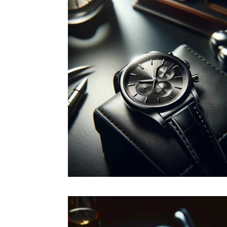
Développer votre
marque
Une stratégie de marque (brand
strategy en anglais) est le guide
qui oriente les décisions d'une
entreprise pour construire une
marque performante sur le
marché.