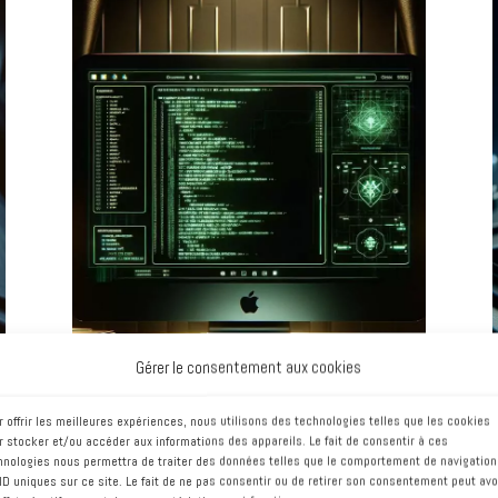
Sécuriser votre site
ou vos applications
web
Votre image de marque pourrait
souffrir d'une attaque et d'une
dégradation de vos services en
ligne. Faites appel à des
spécialistes de la cybersécurité
notamment sur WordPress.
Gérer le consentement aux cookies
r offrir les meilleures expériences, nous utilisons des technologies telles que les cookies
r stocker et/ou accéder aux informations des appareils. Le fait de consentir à ces
hnologies nous permettra de traiter des données telles que le comportement de navigation
 ID uniques sur ce site. Le fait de ne pas consentir ou de retirer son consentement peut avo