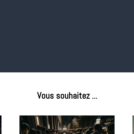
e projets
Design
Web 
rer le bon
Pour proposer des
Pour dé
ment de
expériences
vos so
projet.
immersives
techno
notamm
Word
Vous souhaitez ...