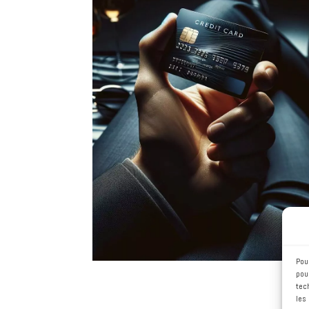
Vendre en ligne
Il existe différents moyens de
vendre sur Internet :
avoir son
propre site, déployer une
solution logistique. Nous vous
proposons les meilleures
réponses à votre stratégie,
notamment avec WordPress et
Woocommerce.
Pou
pou
tec
les