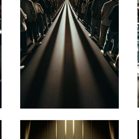
Capter de nouveaux
clients
Définir une stratégie marketing.
Auditer l'expérience client en
identifiant et en définissant le
profil de sa clientèle en ligne et
hors ligne.