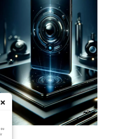
Développer de
nouvelles solutions
digitales
La technologie actuelle est
capable de répondre à de
nombreux besoins. Encore faut-il
la maîtriser. Nous vous
apportons toutes nos
compétences pour en faire un
allier.
 ou
ir