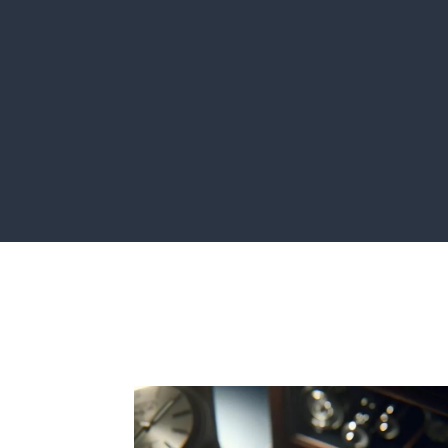
Audit
Gestion d
Pour découvrir
Pour assu
comment vous
déroule
aider le mieux
votre 
possible.