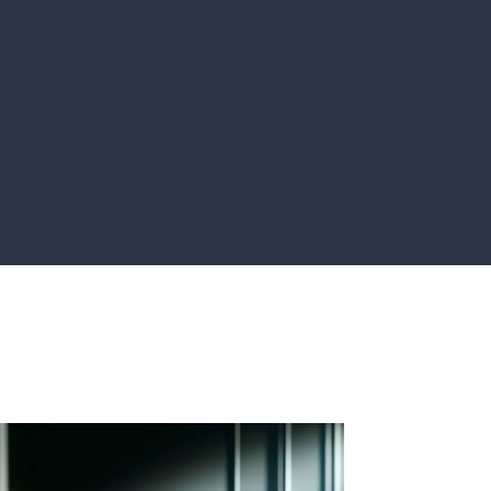
et app
Marketing Digital
velopper
Pour communiquer
lutions
et acquérir de
logiques
nouveaux clients.
ent sur
Press