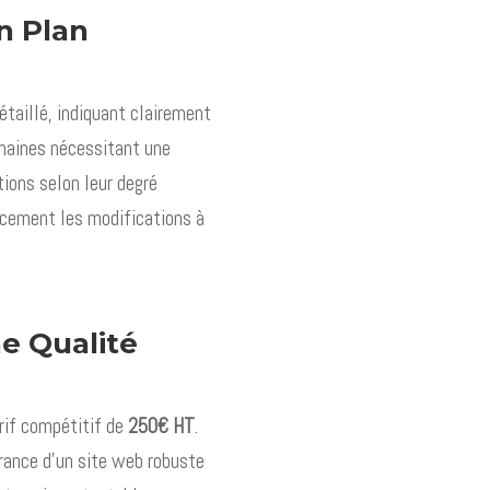
Un Plan
détaillé, indiquant clairement
omaines nécessitant une
ions selon leur degré
acement les modifications à
e Qualité
rif compétitif de
250€ HT
.
rance d’un site web robuste