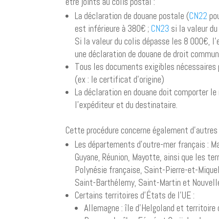
être joints au colis postal :
La déclaration de douane postale (
CN22
pou
est inférieure à 380€ ;
CN23
si la valeur du
Si la valeur du colis dépasse les 8 000€, l
une déclaration de douane de droit commun
Tous les documents exigibles nécessaires p
(ex : le certificat d’origine)
La déclaration en douane doit comporter l
l’expéditeur et du destinataire.
Cette procédure concerne également d’autres 
Les départements d’outre-mer français : Ma
Guyane, Réunion, Mayotte, ainsi que les terr
Polynésie française, Saint-Pierre-et-Mique
Saint-Barthélemy, Saint-Martin et Nouvell
Certains territoires d’États de l’UE :
Allemagne : île d’Helgoland et territoire