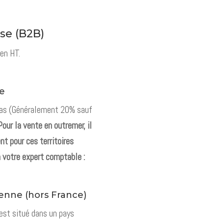
se (B2B)
 en HT.
se
 cas (Généralement 20% sauf
our la vente en outremer, il
nt pour ces territoires
 votre expert comptable :
enne (hors France)
 est situé dans un pays