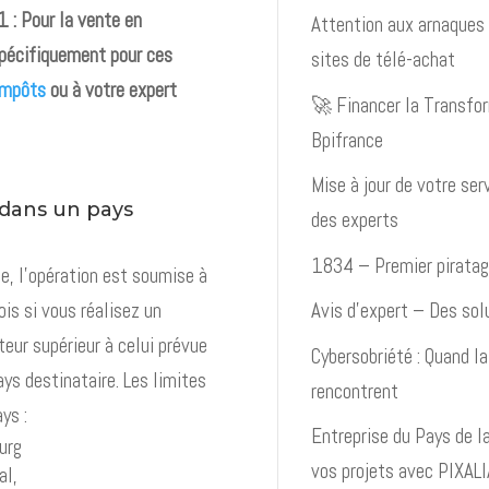
 : Pour la vente en
Attention aux arnaques 
 spécifiquement pour ces
sites de télé-achat
impôts
ou à votre expert
🚀 Financer la Transfo
Bpifrance
Mise à jour de votre serv
 dans un pays
des experts
1834 – Premier piratag
e, l’opération est soumise à
is si vous réalisez un
Avis d’expert – Des sol
teur supérieur à celui prévue
Cybersobriété : Quand la
ays destinataire. Les limites
rencontrent
ys :
Entreprise du Pays de la 
urg
vos projets avec PIXALI
al,