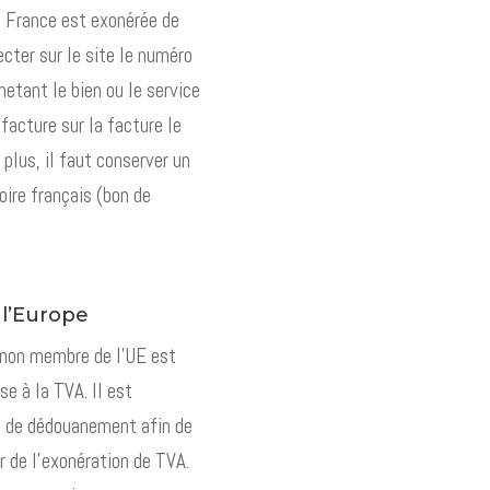
e France est exonérée de
ecter sur le site le numéro
etant le bien ou le service
a facture sur la facture le
plus, il faut conserver un
toire français (bon de
 l’Europe
s non membre de l’UE est
e à la TVA. Il est
ée de dédouanement afin de
r de l’exonération de TVA.