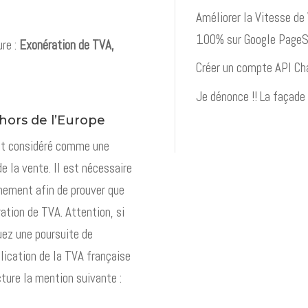
Améliorer la Vitesse de
100% sur Google PageSp
ure :
Exonération de TVA,
Créer un compte API C
Je dénonce !! La façade
 hors de l’Europe
est considéré comme une
e la vente. Il est nécessaire
anement afin de prouver que
ration de TVA. Attention, si
uez une poursuite de
plication de la TVA française
acture la mention suivante :