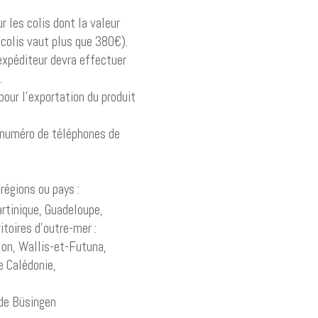
r les colis dont la valeur
 colis vaut plus que 380€).
’expéditeur devra effectuer
.
our l’exportation du produit
e numéro de téléphones de
régions ou pays :
rtinique, Guadeloupe,
itoires d’outre-mer :
lon, Wallis-et-Futuna,
e Calédonie,
 de Büsingen