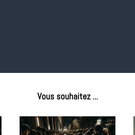
e projets
Design
Web 
rer le bon
Pour proposer des
Pour dé
ment de
expériences
vos so
projet.
immersives
techno
notamm
Word
Vous souhaitez ...