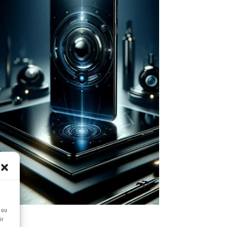
Développer de
nouvelles solutions
digitales
La technologie actuelle est
capable de répondre à de
nombreux besoins. Encore faut-il
la maîtriser. Nous vous
apportons toutes nos
compétences pour en faire un
allier.
 ou
ir