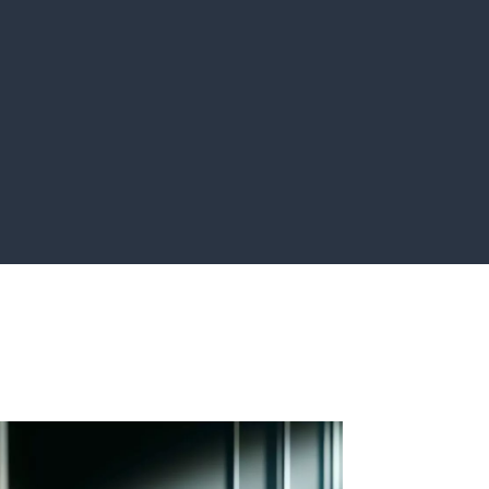
et app
Marketing Digital
velopper
Pour communiquer
lutions
et acquérir de
logiques
nouveaux clients.
ent sur
Press