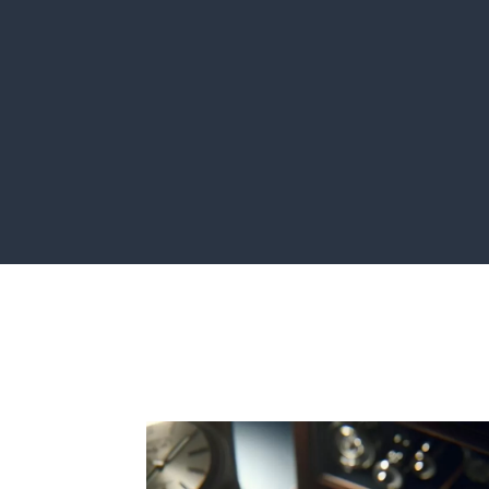
Audit
Gestion d
Pour découvrir
Pour assu
comment vous
déroule
aider le mieux
votre 
possible.