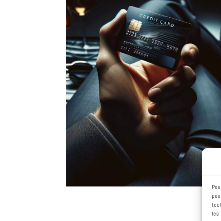
Vendre en ligne
Il existe différents moyens de
vendre sur Internet :
avoir son
propre site, déployer une
solution logistique. Nous vous
proposons les meilleures
réponses à votre stratégie,
notamment avec WordPress et
Woocommerce.
Pou
pou
tec
les