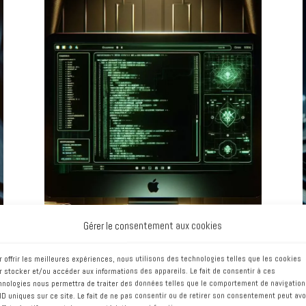
Sécuriser votre site
ou vos applications
web
Votre image de marque pourrait
souffrir d'une attaque et d'une
dégradation de vos services en
ligne. Faites appel à des
spécialistes de la cybersécurité
notamment sur WordPress.
Gérer le consentement aux cookies
r offrir les meilleures expériences, nous utilisons des technologies telles que les cookies
r stocker et/ou accéder aux informations des appareils. Le fait de consentir à ces
hnologies nous permettra de traiter des données telles que le comportement de navigation
 ID uniques sur ce site. Le fait de ne pas consentir ou de retirer son consentement peut avo