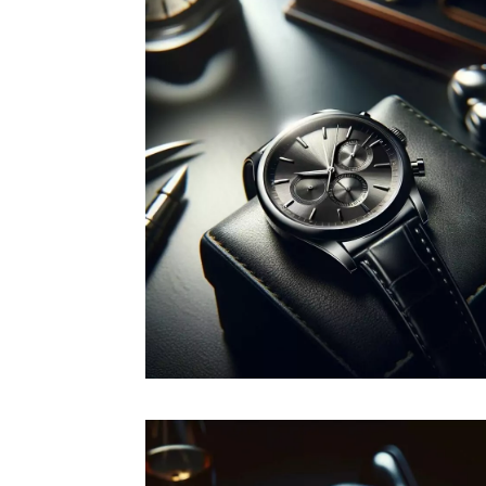
Développer votre
marque
Une stratégie de marque (brand
strategy en anglais) est le guide
qui oriente les décisions d'une
entreprise pour construire une
marque performante sur le
marché.