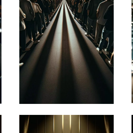
Capter de nouveaux
clients
Définir une stratégie marketing.
Auditer l'expérience client en
identifiant et en définissant le
profil de sa clientèle en ligne et
hors ligne.