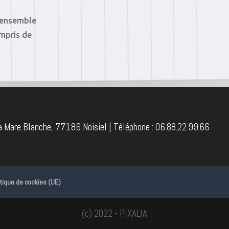
e ensemble
ompris de
la Mare Blanche, 77186 Noisiel | Téléphone :
06.88.22.99.66
itique de cookies (UE)
(c) 2022 - PIXALIA