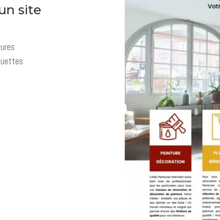
un site
tures
quettes