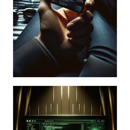
Il existe différents moyens de
vendre sur Internet :
avoir son propre
site, déployer une solution logistique.
Nous vous proposons les meilleures
réponses à votre stratégie,
notamment avec WordPress et
Woocommerce.
Sécuriser votre site ou