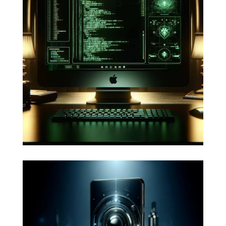
vos applications web
Votre image de marque pourrait
souffrir d'une attaque et d'une
dégradation de vos services en ligne.
Faites appel à des spécialistes de la
cybersécurité notamment sur
WordPress.
Développer de nouvelles