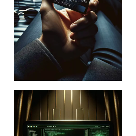
Il existe différents moyens de
vendre sur Internet :
avoir son propre
site, déployer une solution logistique.
Nous vous proposons les meilleures
réponses à votre stratégie,
notamment avec WordPress et
Woocommerce.
Sécuriser votre site ou