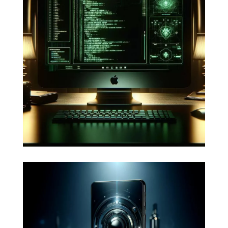
vos applications web
Votre image de marque pourrait
souffrir d'une attaque et d'une
dégradation de vos services en ligne.
Faites appel à des spécialistes de la
cybersécurité notamment sur
WordPress.
Développer de nouvelles