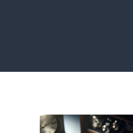
Audit
Gestion d
Pour découvrir
Pour assu
comment vous
déroule
aider le mieux
votre 
possible.