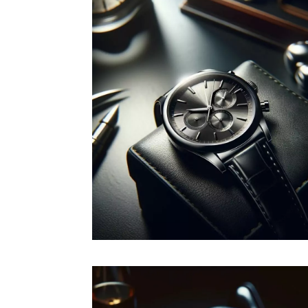
Développer votre
marque
Une stratégie de marque (brand
strategy en anglais) est le guide
qui oriente les décisions d'une
entreprise pour construire une
marque performante sur le
marché.