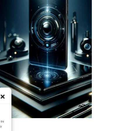
Développer de
nouvelles solutions
digitales
La technologie actuelle est
capable de répondre à de
nombreux besoins. Encore faut-il
la maîtriser. Nous vous
apportons toutes nos
compétences pour en faire un
allier.
 ou
ir