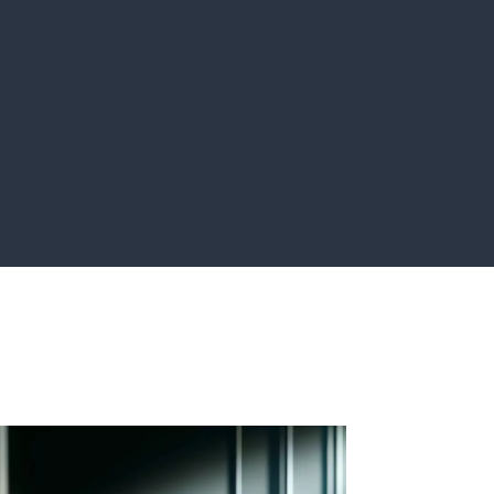
et app
Marketing Digital
velopper
Pour communiquer
lutions
et acquérir de
logiques
nouveaux clients.
ent sur
Press