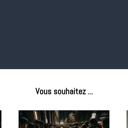
e projets
Design
Web 
rer le bon
Pour proposer des
Pour dé
ment de
expériences
vos so
projet.
immersives
techno
notamm
Word
Vous souhaitez ...