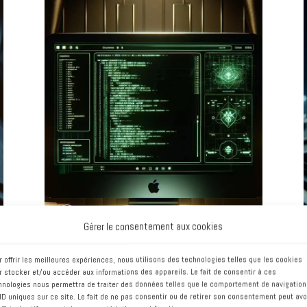
Sécuriser votre site
ou vos applications
web
Votre image de marque pourrait
souffrir d'une attaque et d'une
dégradation de vos services en
ligne. Faites appel à des
spécialistes de la cybersécurité
notamment sur WordPress.
Gérer le consentement aux cookies
r offrir les meilleures expériences, nous utilisons des technologies telles que les cookies
r stocker et/ou accéder aux informations des appareils. Le fait de consentir à ces
hnologies nous permettra de traiter des données telles que le comportement de navigation
 ID uniques sur ce site. Le fait de ne pas consentir ou de retirer son consentement peut avo