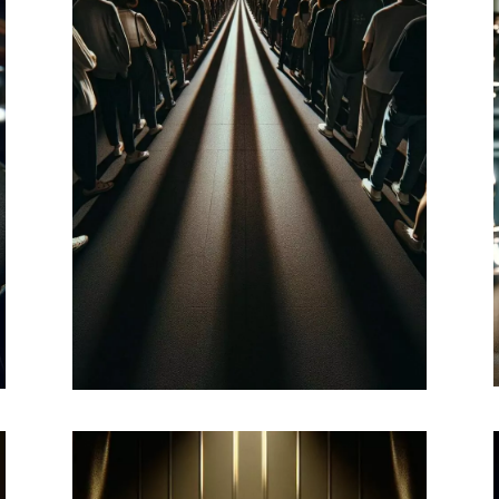
Capter de nouveaux
clients
Définir une stratégie marketing.
Auditer l'expérience client en
identifiant et en définissant le
profil de sa clientèle en ligne et
hors ligne.