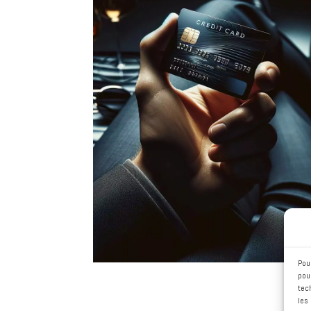
Vendre en ligne
Il existe différents moyens de
vendre sur Internet :
avoir son
propre site, déployer une
solution logistique. Nous vous
proposons les meilleures
réponses à votre stratégie,
notamment avec WordPress et
Woocommerce.
Pou
pou
tec
les